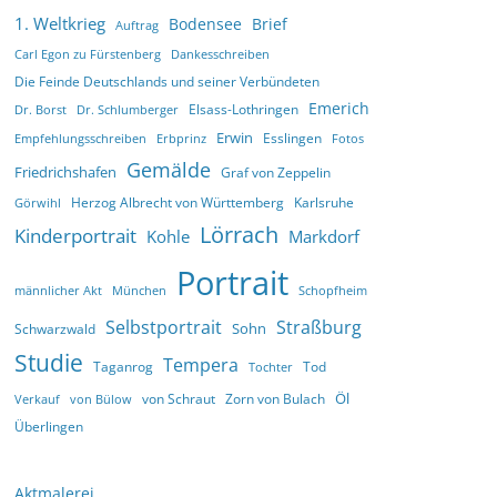
1. Weltkrieg
Bodensee
Brief
Auftrag
Carl Egon zu Fürstenberg
Dankesschreiben
Die Feinde Deutschlands und seiner Verbündeten
Emerich
Elsass-Lothringen
Dr. Borst
Dr. Schlumberger
Erwin
Esslingen
Empfehlungsschreiben
Erbprinz
Fotos
Gemälde
Friedrichshafen
Graf von Zeppelin
Herzog Albrecht von Württemberg
Karlsruhe
Görwihl
Lörrach
Kinderportrait
Kohle
Markdorf
Portrait
männlicher Akt
München
Schopfheim
Selbstportrait
Straßburg
Sohn
Schwarzwald
Studie
Tempera
Taganrog
Tod
Tochter
Öl
von Schraut
Zorn von Bulach
Verkauf
von Bülow
Überlingen
Aktmalerei