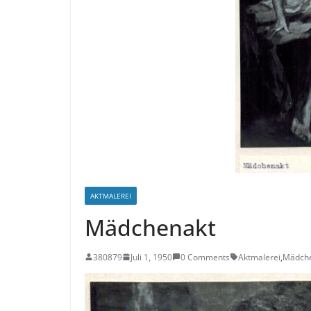
AKTMALEREI
Mädchenakt
380879
Juli 1, 1950
0 Comments
Aktmalerei
,
Mädch