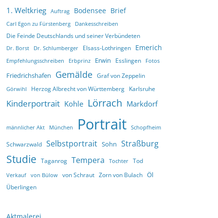
1. Weltkrieg
Bodensee
Brief
Auftrag
Carl Egon zu Fürstenberg
Dankesschreiben
Die Feinde Deutschlands und seiner Verbündeten
Emerich
Elsass-Lothringen
Dr. Borst
Dr. Schlumberger
Erwin
Esslingen
Empfehlungsschreiben
Erbprinz
Fotos
Gemälde
Friedrichshafen
Graf von Zeppelin
Herzog Albrecht von Württemberg
Karlsruhe
Görwihl
Lörrach
Kinderportrait
Kohle
Markdorf
Portrait
männlicher Akt
München
Schopfheim
Selbstportrait
Straßburg
Sohn
Schwarzwald
Studie
Tempera
Taganrog
Tod
Tochter
Öl
von Schraut
Zorn von Bulach
Verkauf
von Bülow
Überlingen
Aktmalerei