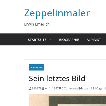
Zum
Zeppelinmaler
Inhalt
springen
Erwin Emerich
STARTSEITE
BIOGRAPHIE
ALPINIST
SONSTIGE
Sein letztes Bild
380879
Juli 1, 1947
0 Comments
letztes Bild
,
Ölgemä