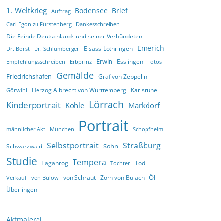
1. Weltkrieg
Bodensee
Brief
Auftrag
Carl Egon zu Fürstenberg
Dankesschreiben
Die Feinde Deutschlands und seiner Verbündeten
Emerich
Elsass-Lothringen
Dr. Borst
Dr. Schlumberger
Erwin
Esslingen
Empfehlungsschreiben
Erbprinz
Fotos
Gemälde
Friedrichshafen
Graf von Zeppelin
Herzog Albrecht von Württemberg
Karlsruhe
Görwihl
Lörrach
Kinderportrait
Kohle
Markdorf
Portrait
männlicher Akt
München
Schopfheim
Selbstportrait
Straßburg
Sohn
Schwarzwald
Studie
Tempera
Taganrog
Tod
Tochter
Öl
von Schraut
Zorn von Bulach
Verkauf
von Bülow
Überlingen
Aktmalerei