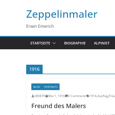
Zum
Zeppelinmaler
Inhalt
springen
Erwin Emerich
STARTSEITE
BIOGRAPHIE
ALPINIST
1916
BLOG
PORTRAITS
380879
Mai 1, 1916
0 Comments
1916
,
Ausflug
,
Fre
Freund des Malers